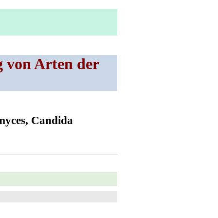
 von Arten der
omyces, Candida