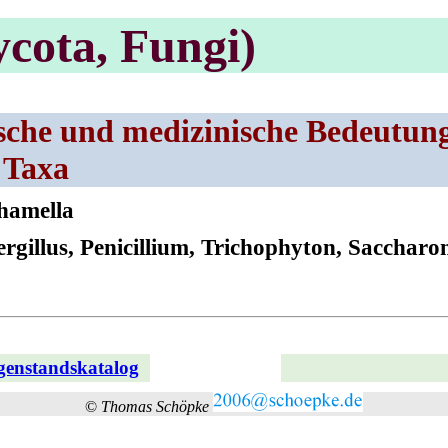
ycota, Fungi)
che und medizinische Bedeutung
 Taxa
hamella
gillus, Penicillium, Trichophyton, Sacchar
egenstandskatalog
©
Thomas Schöpke